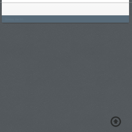
Sunday the 9th -